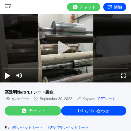
チャット
接触
高透明性のPETシート製造
他のビデオ
September 30, 2022
Keyword:
PETシート
チャット
お問い合わせ
札:
#
堅いペット シート
#
透明で堅いペット シート