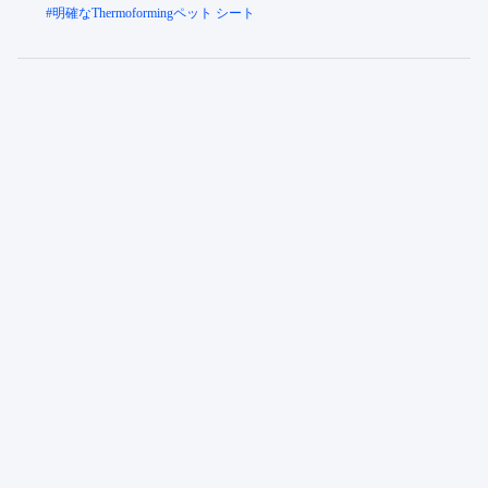
#
明確なThermoformingペット シート